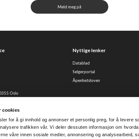
Meld meg på
ce
Nyttige lenker
Datablad
Selgerportal
Åpenhetsloven
 0355 Oslo
2 92 50 00
r cookies
ervice@tendenz.net
er for å gi innhold og annonser et personlig preg, for å levere s
© Te
nalysere trafikken vår. Vi deler dessuten informasjon om hvorda
nerne våre innen sosiale medier, annonsering og analysearbeid, 