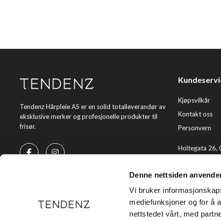
Kundeservi
Kjøpsvilkår
Tendenz Hårpleie AS er en solid totalleverandør av
Kontakt oss
eksklusive merker og profesjonelle produkter til
frisør.
Personvern
Holtegata 26,
Telefon: +47 2
Denne nettsiden anvende
E-post:
kundes
Vi bruker informasjonskapsl
mediefunksjoner og for å a
nettstedet vårt, med part