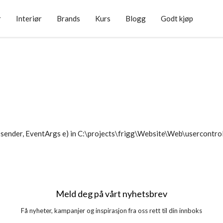
r
Interiør
Brands
Kurs
Blogg
Godt kjøp
sender, EventArgs e) in C:\projects\frigg\Website\Web\usercontr
Meld deg på vårt nyhetsbrev
Få nyheter, kampanjer og inspirasjon fra oss rett til din innboks