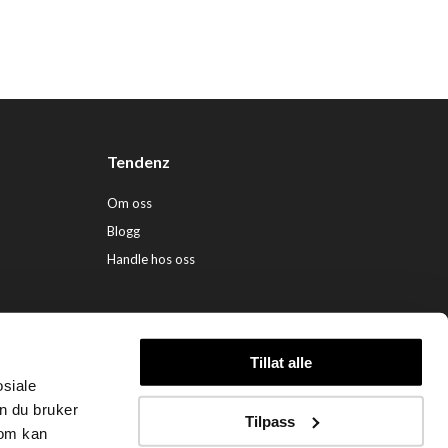
Tendenz
Om oss
Blogg
Handle hos oss
Tillat alle
osiale
ndenz Hårpleie AS (org. nr. 948 341 662) |
Nettbutikk levert av Kréatif
n du bruker
Tilpass
som kan