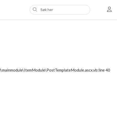
ol\mainmodule\ItemModule\PostTemplateModule.ascx.vb:line 40