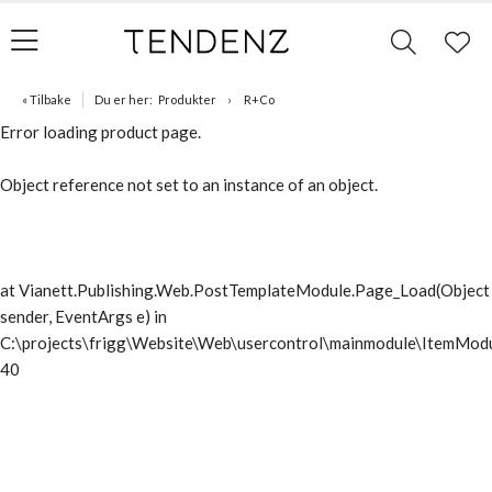
« Tilbake
Du er her:
Produkter
R+Co
Error loading product page.
Object reference not set to an instance of an object.
at Vianett.Publishing.Web.PostTemplateModule.Page_Load(Object
sender, EventArgs e) in
C:\projects\frigg\Website\Web\usercontrol\mainmodule\ItemModu
40