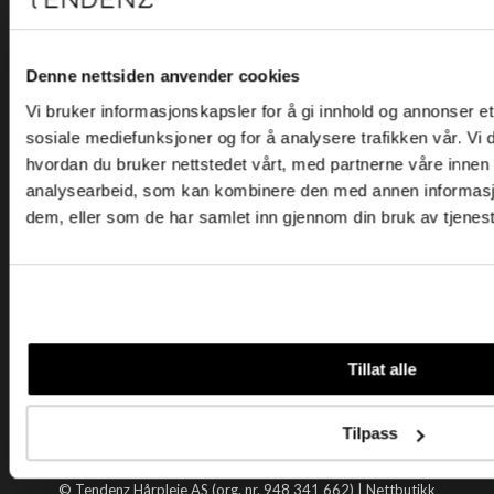
Kjøpsvilkår
Kontakt oss
Personvern
Denne nettsiden anvender cookies
Vi bruker informasjonskapsler for å gi innhold og annonser et 
Holtegata 26, 0355 Oslo
sosiale mediefunksjoner og for å analysere trafikken vår. Vi
Telefon: +47 22 92 50 00
hvordan du bruker nettstedet vårt, med partnerne våre innen
E-post:
kundeservice@tendenz.net
analysearbeid, som kan kombinere den med annen informasjon 
dem, eller som de har samlet inn gjennom din bruk av tjenes
Nyttige lenker
Datablad
Selgerportal
Åpenhetsloven
Tendenz
Tillat alle
Om oss
Blogg
Tilpass
Handle hos oss
© Tendenz Hårpleie AS (org. nr. 948 341 662) |
Nettbutikk