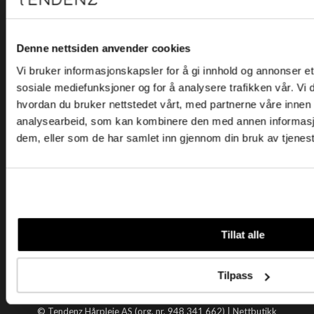
Kjøpsvilkår
Kontakt oss
Personvern
Denne nettsiden anvender cookies
Vi bruker informasjonskapsler for å gi innhold og annonser et 
Holtegata 26, 0355 Oslo
sosiale mediefunksjoner og for å analysere trafikken vår. Vi
Telefon: +47 22 92 50 00
hvordan du bruker nettstedet vårt, med partnerne våre innen
E-post:
kundeservice@tendenz.net
analysearbeid, som kan kombinere den med annen informasjon 
dem, eller som de har samlet inn gjennom din bruk av tjenes
Nyttige lenker
Datablad
Selgerportal
Åpenhetsloven
Tendenz
Tillat alle
Om oss
Blogg
Tilpass
Handle hos oss
© Tendenz Hårpleie AS (org. nr. 948 341 662) |
Nettbutikk