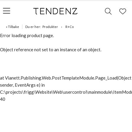
« Tilbake
Du er her:
Produkter
R+Co
Error loading product page.
Object reference not set to an instance of an object.
at Vianett.Publishing.Web.PostTemplateModule.Page_Load(Object
sender, EventArgs e) in
C:\projects\frigg\Website\Web\usercontrol\mainmodule\ItemModu
40