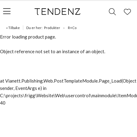
« Tilbake
Du er her:
Produkter
R+Co
Error loading product page.
Object reference not set to an instance of an object.
at Vianett.Publishing.Web.PostTemplateModule.Page_Load(Object
sender, EventArgs e) in
C:\projects\frigg\Website\Web\usercontrol\mainmodule\ItemModu
40