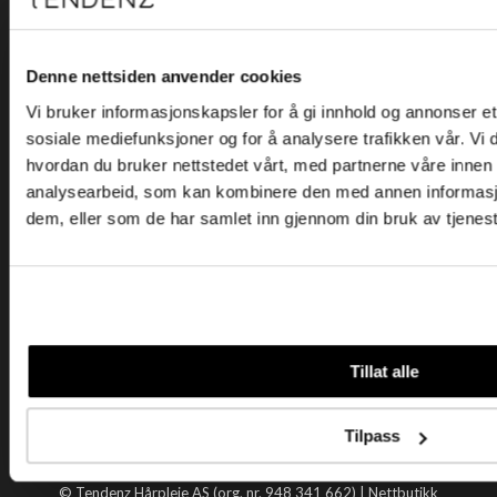
Kjøpsvilkår
Kontakt oss
Personvern
Denne nettsiden anvender cookies
Vi bruker informasjonskapsler for å gi innhold og annonser et 
Holtegata 26, 0355 Oslo
sosiale mediefunksjoner og for å analysere trafikken vår. Vi
Telefon: +47 22 92 50 00
hvordan du bruker nettstedet vårt, med partnerne våre innen
E-post:
kundeservice@tendenz.net
analysearbeid, som kan kombinere den med annen informasjon 
dem, eller som de har samlet inn gjennom din bruk av tjenes
Nyttige lenker
Datablad
Selgerportal
Åpenhetsloven
Tendenz
Tillat alle
Om oss
Blogg
Tilpass
Handle hos oss
© Tendenz Hårpleie AS (org. nr. 948 341 662) |
Nettbutikk