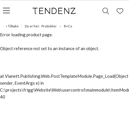
« Tilbake
Du er her:
Produkter
R+Co
Error loading product page.
Object reference not set to an instance of an object.
at Vianett.Publishing.Web.PostTemplateModule.Page_Load(Object
sender, EventArgs e) in
C:\projects\frigg\Website\Web\usercontrol\mainmodule\ItemModu
40