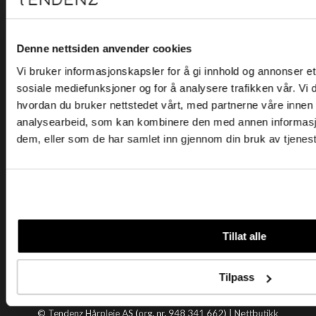
Kjøpsvilkår
Kontakt oss
Personvern
Denne nettsiden anvender cookies
Vi bruker informasjonskapsler for å gi innhold og annonser et 
Holtegata 26, 0355 Oslo
sosiale mediefunksjoner og for å analysere trafikken vår. Vi
Telefon: +47 22 92 50 00
hvordan du bruker nettstedet vårt, med partnerne våre innen
E-post:
kundeservice@tendenz.net
analysearbeid, som kan kombinere den med annen informasjon 
dem, eller som de har samlet inn gjennom din bruk av tjenes
Nyttige lenker
Datablad
Selgerportal
Åpenhetsloven
Tendenz
Tillat alle
Om oss
Blogg
Tilpass
Handle hos oss
© Tendenz Hårpleie AS (org. nr. 948 341 662) |
Nettbutikk