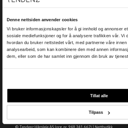
Kjøpsvilkår
Kontakt oss
Personvern
Denne nettsiden anvender cookies
Vi bruker informasjonskapsler for å gi innhold og annonser et 
Holtegata 26, 0355 Oslo
sosiale mediefunksjoner og for å analysere trafikken vår. Vi
Telefon: +47 22 92 50 00
hvordan du bruker nettstedet vårt, med partnerne våre innen
E-post:
kundeservice@tendenz.net
analysearbeid, som kan kombinere den med annen informasjon 
dem, eller som de har samlet inn gjennom din bruk av tjenes
Nyttige lenker
Datablad
Selgerportal
Åpenhetsloven
Tendenz
Tillat alle
Om oss
Blogg
Tilpass
Handle hos oss
© Tendenz Hårpleie AS (org. nr. 948 341 662) |
Nettbutikk