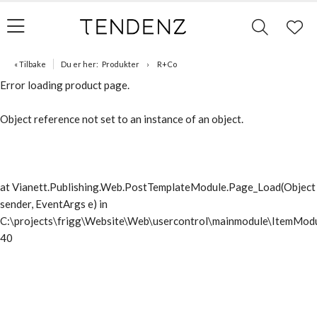
« Tilbake
Du er her:
Produkter
R+Co
Error loading product page.
Object reference not set to an instance of an object.
at Vianett.Publishing.Web.PostTemplateModule.Page_Load(Object
sender, EventArgs e) in
C:\projects\frigg\Website\Web\usercontrol\mainmodule\ItemModu
40