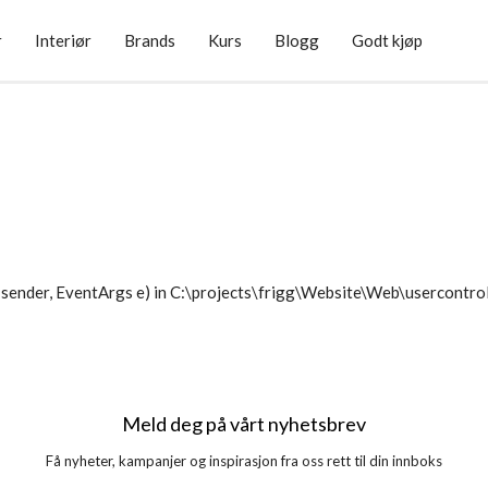
r
Interiør
Brands
Kurs
Blogg
Godt kjøp
sender, EventArgs e) in C:\projects\frigg\Website\Web\usercontr
Meld deg på vårt nyhetsbrev
Få nyheter, kampanjer og inspirasjon fra oss rett til din innboks