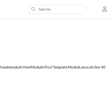
ol\mainmodule\ItemModule\PostTemplateModule.ascx.vb:line 40