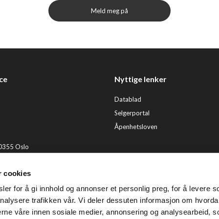
Meld meg på
ce
Nyttige lenker
Datablad
Selgerportal
Åpenhetsloven
 0355 Oslo
2 92 50 00
r cookies
ervice@tendenz.net
er for å gi innhold og annonser et personlig preg, for å levere s
© Te
nalysere trafikken vår. Vi deler dessuten informasjon om hvorda
nerne våre innen sosiale medier, annonsering og analysearbeid, 