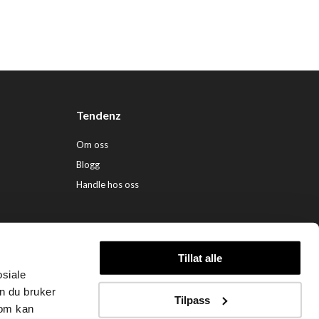
Tendenz
Om oss
Blogg
Handle hos oss
Tillat alle
osiale
ndenz Hårpleie AS (org. nr. 948 341 662) |
Nettbutikk levert av Kréatif
n du bruker
Tilpass
som kan