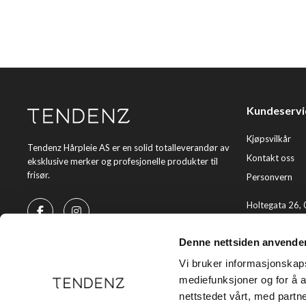
Kundeservi
Kjøpsvilkår
Tendenz Hårpleie AS er en solid totalleverandør av
Kontakt oss
eksklusive merker og profesjonelle produkter til
frisør.
Personvern
Holtegata 26,
Telefon: +47 2
Denne nettsiden anvende
E-post:
kundes
Vi bruker informasjonskapsl
mediefunksjoner og for å a
nettstedet vårt, med part