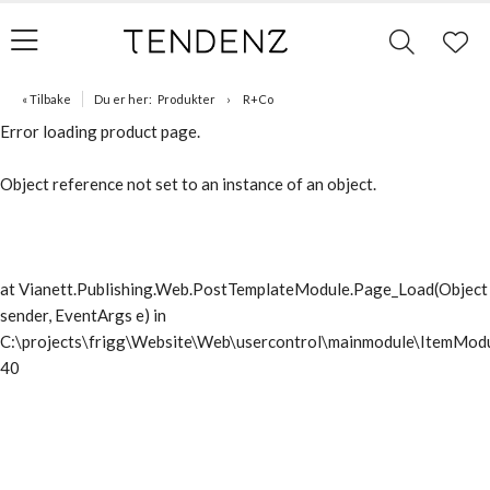
« Tilbake
Du er her:
Produkter
R+Co
Error loading product page.
Object reference not set to an instance of an object.
at Vianett.Publishing.Web.PostTemplateModule.Page_Load(Object
sender, EventArgs e) in
C:\projects\frigg\Website\Web\usercontrol\mainmodule\ItemModu
40