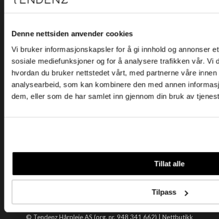
Kjøpsvilkår
Kontakt oss
Personvern
Denne nettsiden anvender cookies
Vi bruker informasjonskapsler for å gi innhold og annonser et 
Holtegata 26, 0355 Oslo
sosiale mediefunksjoner og for å analysere trafikken vår. Vi
Telefon: +47 22 92 50 00
hvordan du bruker nettstedet vårt, med partnerne våre innen
E-post:
kundeservice@tendenz.net
analysearbeid, som kan kombinere den med annen informasjon 
dem, eller som de har samlet inn gjennom din bruk av tjenes
Nyttige lenker
Datablad
Selgerportal
Åpenhetsloven
Tendenz
Tillat alle
Om oss
Blogg
Tilpass
Handle hos oss
© Tendenz Hårpleie AS (org. nr. 948 341 662) |
Nettbutikk