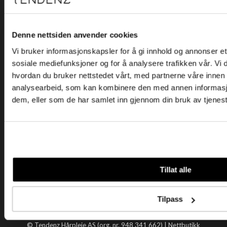
Kjøpsvilkår
Kontakt oss
Personvern
Denne nettsiden anvender cookies
Vi bruker informasjonskapsler for å gi innhold og annonser et 
Holtegata 26, 0355 Oslo
sosiale mediefunksjoner og for å analysere trafikken vår. Vi
Telefon: +47 22 92 50 00
hvordan du bruker nettstedet vårt, med partnerne våre innen
E-post:
kundeservice@tendenz.net
analysearbeid, som kan kombinere den med annen informasjon 
dem, eller som de har samlet inn gjennom din bruk av tjenes
Nyttige lenker
Datablad
Selgerportal
Åpenhetsloven
Tendenz
Tillat alle
Om oss
Blogg
Tilpass
Handle hos oss
© Tendenz Hårpleie AS (org. nr. 948 341 662) |
Nettbutikk