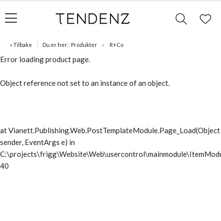
« Tilbake
Du er her:
Produkter
R+Co
Error loading product page.
Object reference not set to an instance of an object.
at Vianett.Publishing.Web.PostTemplateModule.Page_Load(Object
sender, EventArgs e) in
C:\projects\frigg\Website\Web\usercontrol\mainmodule\ItemModu
40