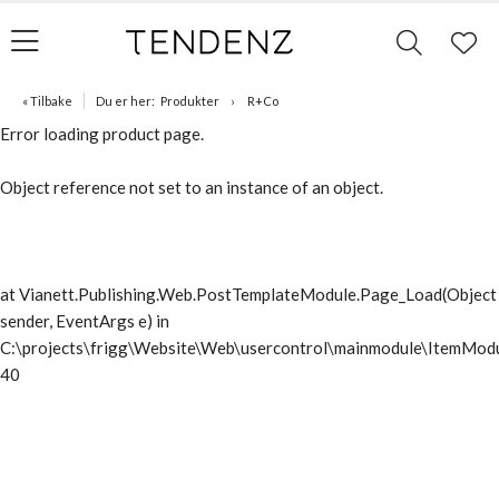
« Tilbake
Du er her:
Produkter
R+Co
Error loading product page.
Object reference not set to an instance of an object.
at Vianett.Publishing.Web.PostTemplateModule.Page_Load(Object
sender, EventArgs e) in
C:\projects\frigg\Website\Web\usercontrol\mainmodule\ItemModu
40