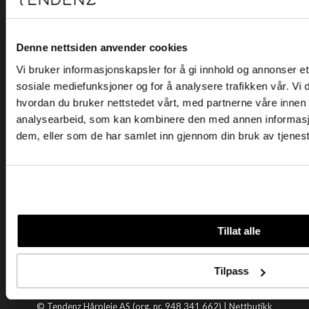
Kjøpsvilkår
Kontakt oss
Personvern
Denne nettsiden anvender cookies
Vi bruker informasjonskapsler for å gi innhold og annonser et 
Holtegata 26, 0355 Oslo
sosiale mediefunksjoner og for å analysere trafikken vår. Vi
Telefon: +47 22 92 50 00
hvordan du bruker nettstedet vårt, med partnerne våre innen
E-post:
kundeservice@tendenz.net
analysearbeid, som kan kombinere den med annen informasjon 
dem, eller som de har samlet inn gjennom din bruk av tjenes
Nyttige lenker
Datablad
Selgerportal
Åpenhetsloven
Tendenz
Tillat alle
Om oss
Blogg
Tilpass
Handle hos oss
© Tendenz Hårpleie AS (org. nr. 948 341 662) |
Nettbutikk