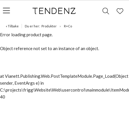
« Tilbake
Du er her:
Produkter
R+Co
Error loading product page.
Object reference not set to an instance of an object.
at Vianett.Publishing.Web.PostTemplateModule.Page_Load(Object
sender, EventArgs e) in
C:\projects\frigg\Website\Web\usercontrol\mainmodule\ItemModu
40