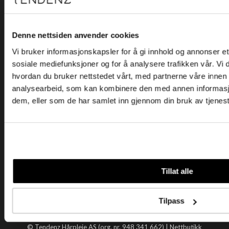
Kjøpsvilkår
Kontakt oss
Personvern
Denne nettsiden anvender cookies
Vi bruker informasjonskapsler for å gi innhold og annonser et 
Holtegata 26, 0355 Oslo
sosiale mediefunksjoner og for å analysere trafikken vår. Vi
Telefon: +47 22 92 50 00
hvordan du bruker nettstedet vårt, med partnerne våre innen
E-post:
kundeservice@tendenz.net
analysearbeid, som kan kombinere den med annen informasjon 
dem, eller som de har samlet inn gjennom din bruk av tjenes
Nyttige lenker
Datablad
Selgerportal
Åpenhetsloven
Tendenz
Tillat alle
Om oss
Blogg
Tilpass
Handle hos oss
© Tendenz Hårpleie AS (org. nr. 948 341 662) |
Nettbutikk