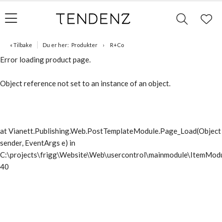
« Tilbake
Du er her:
Produkter
R+Co
Error loading product page.
Object reference not set to an instance of an object.
at Vianett.Publishing.Web.PostTemplateModule.Page_Load(Object
sender, EventArgs e) in
C:\projects\frigg\Website\Web\usercontrol\mainmodule\ItemModu
40