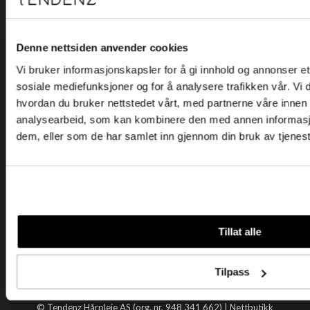
Kjøpsvilkår
Kontakt oss
Personvern
Denne nettsiden anvender cookies
Vi bruker informasjonskapsler for å gi innhold og annonser et 
Holtegata 26, 0355 Oslo
sosiale mediefunksjoner og for å analysere trafikken vår. Vi
Telefon: +47 22 92 50 00
hvordan du bruker nettstedet vårt, med partnerne våre innen
E-post:
kundeservice@tendenz.net
analysearbeid, som kan kombinere den med annen informasjon 
dem, eller som de har samlet inn gjennom din bruk av tjenes
Nyttige lenker
Datablad
Selgerportal
Åpenhetsloven
Tendenz
Tillat alle
Om oss
Blogg
Tilpass
Handle hos oss
© Tendenz Hårpleie AS (org. nr. 948 341 662) |
Nettbutikk