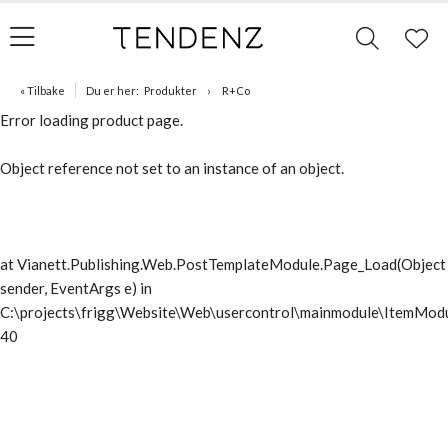
« Tilbake
Du er her:
Produkter
R+Co
Error loading product page.
Object reference not set to an instance of an object.
at Vianett.Publishing.Web.PostTemplateModule.Page_Load(Object
sender, EventArgs e) in
C:\projects\frigg\Website\Web\usercontrol\mainmodule\ItemModu
40