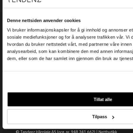
Kjøpsvilkår
Kontakt oss
Personvern
Denne nettsiden anvender cookies
Vi bruker informasjonskapsler for å gi innhold og annonser et 
Holtegata 26, 0355 Oslo
sosiale mediefunksjoner og for å analysere trafikken vår. Vi
Telefon: +47 22 92 50 00
hvordan du bruker nettstedet vårt, med partnerne våre innen
E-post:
kundeservice@tendenz.net
analysearbeid, som kan kombinere den med annen informasjon 
dem, eller som de har samlet inn gjennom din bruk av tjenes
Nyttige lenker
Datablad
Selgerportal
Åpenhetsloven
Tendenz
Tillat alle
Om oss
Blogg
Tilpass
Handle hos oss
© Tendenz Hårpleie AS (org. nr. 948 341 662) |
Nettbutikk