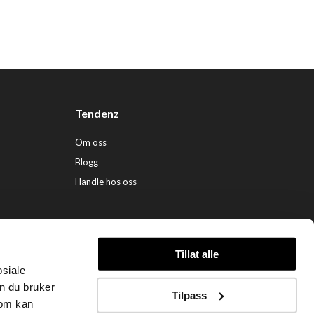
Tendenz
Om oss
Blogg
Handle hos oss
Tillat alle
osiale
ndenz Hårpleie AS (org. nr. 948 341 662) |
Nettbutikk levert av Kréatif
n du bruker
Tilpass
som kan