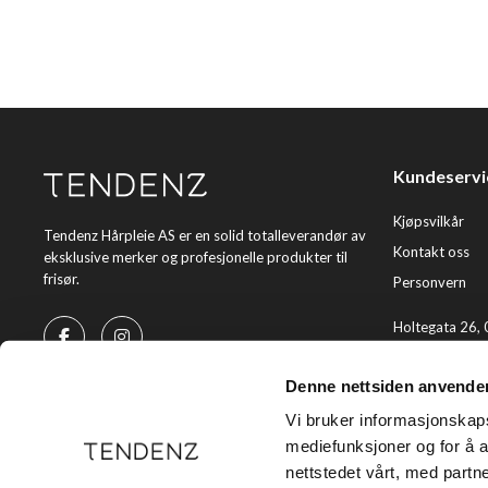
Kundeservi
Kjøpsvilkår
Tendenz Hårpleie AS er en solid totalleverandør av
Kontakt oss
eksklusive merker og profesjonelle produkter til
frisør.
Personvern
Holtegata 26,
Telefon: +47 2
Denne nettsiden anvende
E-post:
kundes
Vi bruker informasjonskapsl
mediefunksjoner og for å a
nettstedet vårt, med part