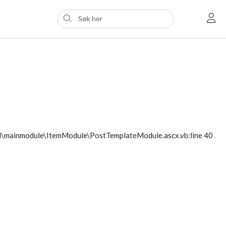
ol\mainmodule\ItemModule\PostTemplateModule.ascx.vb:line 40