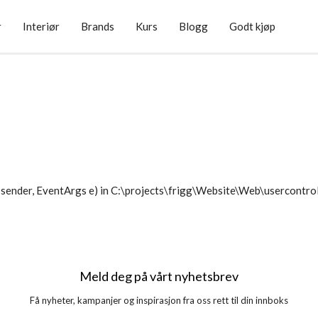
r
Interiør
Brands
Kurs
Blogg
Godt kjøp
sender, EventArgs e) in C:\projects\frigg\Website\Web\usercontr
Meld deg på vårt nyhetsbrev
Få nyheter, kampanjer og inspirasjon fra oss rett til din innboks