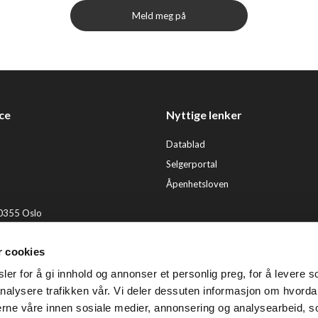
Meld meg på
ce
Nyttige lenker
Datablad
Selgerportal
Åpenhetsloven
 0355 Oslo
2 92 50 00
r cookies
ervice@tendenz.net
er for å gi innhold og annonser et personlig preg, for å levere s
© Te
nalysere trafikken vår. Vi deler dessuten informasjon om hvorda
nerne våre innen sosiale medier, annonsering og analysearbeid, 