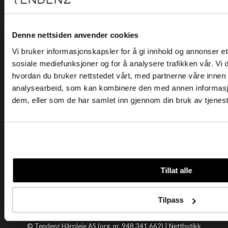
Kjøpsvilkår
Kontakt oss
Personvern
Denne nettsiden anvender cookies
Vi bruker informasjonskapsler for å gi innhold og annonser et 
Holtegata 26, 0355 Oslo
sosiale mediefunksjoner og for å analysere trafikken vår. Vi
Telefon: +47 22 92 50 00
hvordan du bruker nettstedet vårt, med partnerne våre innen
E-post:
kundeservice@tendenz.net
analysearbeid, som kan kombinere den med annen informasjon 
dem, eller som de har samlet inn gjennom din bruk av tjenes
Nyttige lenker
Datablad
Selgerportal
Åpenhetsloven
Tendenz
Tillat alle
Om oss
Blogg
Tilpass
Handle hos oss
© Tendenz Hårpleie AS (org. nr. 948 341 662) |
Nettbutikk