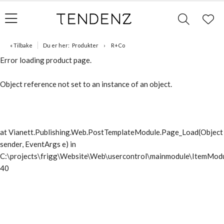
« Tilbake
Du er her:
Produkter
R+Co
Error loading product page.
Object reference not set to an instance of an object.
at Vianett.Publishing.Web.PostTemplateModule.Page_Load(Object
sender, EventArgs e) in
C:\projects\frigg\Website\Web\usercontrol\mainmodule\ItemModu
40