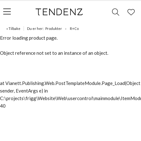
« Tilbake
Du er her:
Produkter
R+Co
Error loading product page.
Object reference not set to an instance of an object.
at Vianett.Publishing.Web.PostTemplateModule.Page_Load(Object
sender, EventArgs e) in
C:\projects\frigg\Website\Web\usercontrol\mainmodule\ItemModu
40