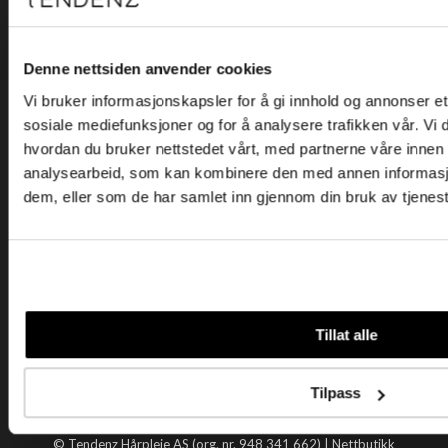
Kjøpsvilkår
Kontakt oss
Personvern
Denne nettsiden anvender cookies
Vi bruker informasjonskapsler for å gi innhold og annonser et 
Holtegata 26, 0355 Oslo
sosiale mediefunksjoner og for å analysere trafikken vår. Vi
Telefon: +47 22 92 50 00
hvordan du bruker nettstedet vårt, med partnerne våre innen
E-post:
kundeservice@tendenz.net
analysearbeid, som kan kombinere den med annen informasjon 
dem, eller som de har samlet inn gjennom din bruk av tjenes
Nyttige lenker
Datablad
Selgerportal
Åpenhetsloven
Tendenz
Tillat alle
Om oss
Blogg
Tilpass
Handle hos oss
© Tendenz Hårpleie AS (org. nr. 948 341 662) |
Nettbutikk