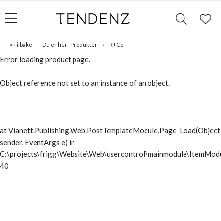
« Tilbake
Du er her:
Produkter
R+Co
Error loading product page.
Object reference not set to an instance of an object.
at Vianett.Publishing.Web.PostTemplateModule.Page_Load(Object
sender, EventArgs e) in
C:\projects\frigg\Website\Web\usercontrol\mainmodule\ItemModu
40