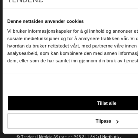
Kjøpsvilkår
Kontakt oss
Personvern
Denne nettsiden anvender cookies
Vi bruker informasjonskapsler for å gi innhold og annonser et 
Holtegata 26, 0355 Oslo
sosiale mediefunksjoner og for å analysere trafikken vår. Vi
Telefon: +47 22 92 50 00
hvordan du bruker nettstedet vårt, med partnerne våre innen
E-post:
kundeservice@tendenz.net
analysearbeid, som kan kombinere den med annen informasjon 
dem, eller som de har samlet inn gjennom din bruk av tjenes
Nyttige lenker
Datablad
Selgerportal
Åpenhetsloven
Tendenz
Tillat alle
Om oss
Blogg
Tilpass
Handle hos oss
© Tendenz Hårpleie AS (org. nr. 948 341 662) |
Nettbutikk