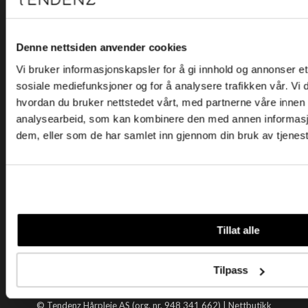
Kjøpsvilkår
Kontakt oss
Personvern
Denne nettsiden anvender cookies
Vi bruker informasjonskapsler for å gi innhold og annonser et 
Holtegata 26, 0355 Oslo
sosiale mediefunksjoner og for å analysere trafikken vår. Vi
Telefon: +47 22 92 50 00
hvordan du bruker nettstedet vårt, med partnerne våre innen
E-post:
kundeservice@tendenz.net
analysearbeid, som kan kombinere den med annen informasjon 
dem, eller som de har samlet inn gjennom din bruk av tjenes
Nyttige lenker
Datablad
Selgerportal
Åpenhetsloven
Tendenz
Tillat alle
Om oss
Blogg
Tilpass
Handle hos oss
© Tendenz Hårpleie AS (org. nr. 948 341 662) |
Nettbutikk