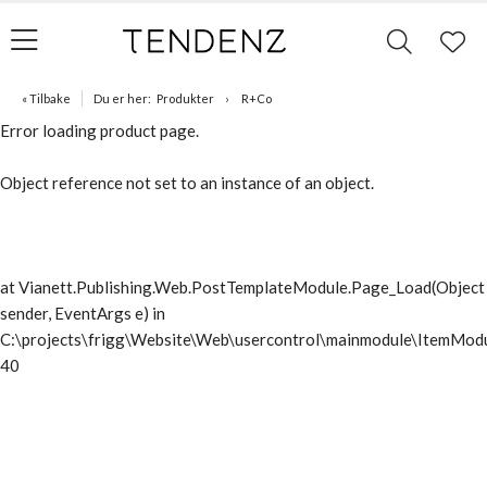
« Tilbake
Du er her:
Produkter
R+Co
Error loading product page.
Object reference not set to an instance of an object.
at Vianett.Publishing.Web.PostTemplateModule.Page_Load(Object
sender, EventArgs e) in
C:\projects\frigg\Website\Web\usercontrol\mainmodule\ItemModu
40