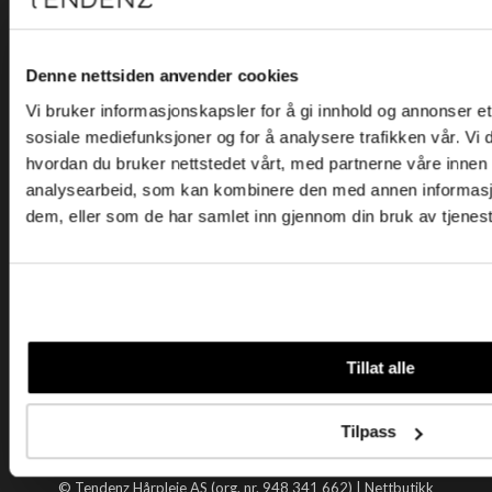
Kjøpsvilkår
Kontakt oss
Personvern
Denne nettsiden anvender cookies
Vi bruker informasjonskapsler for å gi innhold og annonser et 
Holtegata 26, 0355 Oslo
sosiale mediefunksjoner og for å analysere trafikken vår. Vi
Telefon: +47 22 92 50 00
hvordan du bruker nettstedet vårt, med partnerne våre innen
E-post:
kundeservice@tendenz.net
analysearbeid, som kan kombinere den med annen informasjon 
dem, eller som de har samlet inn gjennom din bruk av tjenes
Nyttige lenker
Datablad
Selgerportal
Åpenhetsloven
Tendenz
Tillat alle
Om oss
Blogg
Tilpass
Handle hos oss
© Tendenz Hårpleie AS (org. nr. 948 341 662) |
Nettbutikk