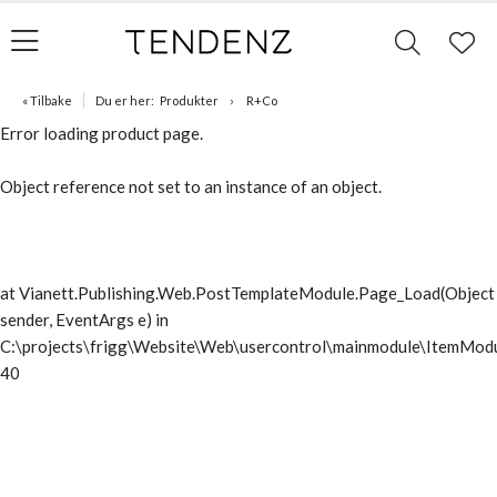
« Tilbake
Du er her:
Produkter
R+Co
Error loading product page.
Object reference not set to an instance of an object.
at Vianett.Publishing.Web.PostTemplateModule.Page_Load(Object
sender, EventArgs e) in
C:\projects\frigg\Website\Web\usercontrol\mainmodule\ItemModu
40