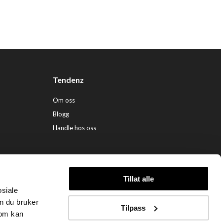
Tendenz
Om oss
Blogg
Handle hos oss
Tillat alle
osiale
ndenz Hårpleie AS (org. nr. 948 341 662) |
Nettbutikk levert av Kréatif
n du bruker
Tilpass
som kan