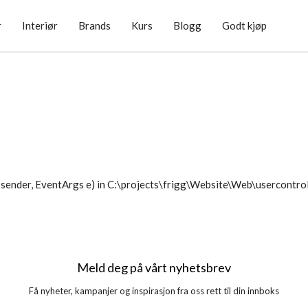
r
Interiør
Brands
Kurs
Blogg
Godt kjøp
sender, EventArgs e) in C:\projects\frigg\Website\Web\usercontr
Meld deg på vårt nyhetsbrev
Få nyheter, kampanjer og inspirasjon fra oss rett til din innboks