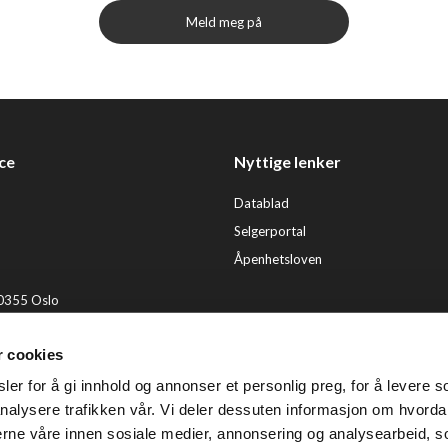
Meld meg på
ce
Nyttige lenker
Datablad
Selgerportal
Åpenhetsloven
 0355 Oslo
2 92 50 00
r cookies
ervice@tendenz.net
er for å gi innhold og annonser et personlig preg, for å levere s
© Te
nalysere trafikken vår. Vi deler dessuten informasjon om hvorda
nerne våre innen sosiale medier, annonsering og analysearbeid, 