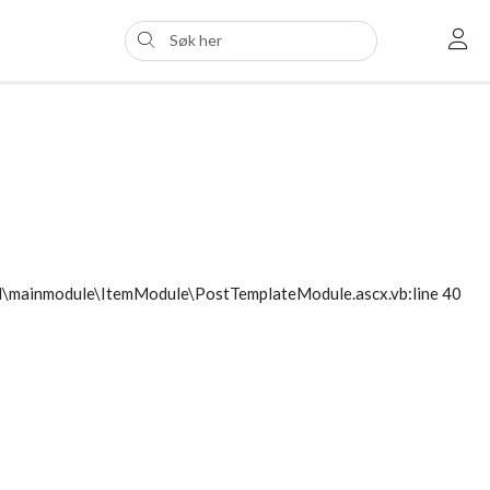
ol\mainmodule\ItemModule\PostTemplateModule.ascx.vb:line 40