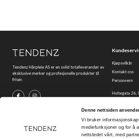
Kundeservi
Kjøpsvilkår
Tendenz Hårpleie AS er en solid totalleverandør av
Kontakt oss
eksklusive merker og profesjonelle produkter til
frisør.
Personvern
Holtegata 26,
Telefon: +47 2
Denne nettsiden anvende
E-post:
kundes
Vi bruker informasjonskapsl
mediefunksjoner og for å a
nettstedet vårt, med part