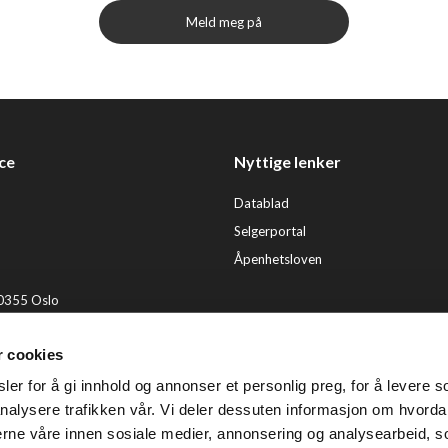
Meld meg på
ce
Nyttige lenker
Datablad
Selgerportal
Åpenhetsloven
 0355 Oslo
2 92 50 00
r cookies
ervice@tendenz.net
er for å gi innhold og annonser et personlig preg, for å levere s
© Te
nalysere trafikken vår. Vi deler dessuten informasjon om hvorda
nerne våre innen sosiale medier, annonsering og analysearbeid, 