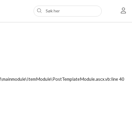
ol\mainmodule\ItemModule\PostTemplateModule.ascx.vb:line 40