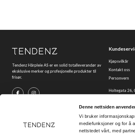
Kundeservi
Kjøpsvilkår
Tendenz Hårpleie AS er en solid totalleverandør av
Kontakt oss
eksklusive merker og profesjonelle produkter til
frisør.
Personvern
Holtegata 26,
Telefon: +47 2
Denne nettsiden anvende
E-post:
kundes
Vi bruker informasjonskapsl
mediefunksjoner og for å a
nettstedet vårt, med part