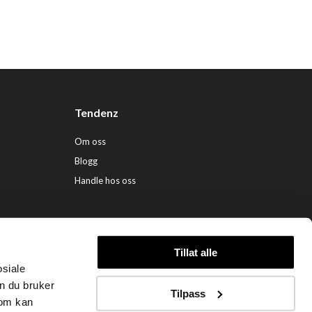
Tendenz
Om oss
Blogg
Handle hos oss
Tillat alle
osiale
ndenz Hårpleie AS (org. nr. 948 341 662) |
Nettbutikk levert av Kréatif
n du bruker
Tilpass
som kan