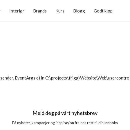
r
Interiør
Brands
Kurs
Blogg
Godt kjøp
sender, EventArgs e) in C:\projects\frigg\Website\Web\usercontr
Meld deg på vårt nyhetsbrev
Få nyheter, kampanjer og inspirasjon fra oss rett til din innboks