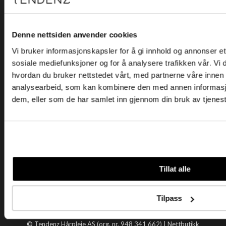
Kjøpsvilkår
Kontakt oss
Personvern
Denne nettsiden anvender cookies
Vi bruker informasjonskapsler for å gi innhold og annonser et 
Holtegata 26, 0355 Oslo
sosiale mediefunksjoner og for å analysere trafikken vår. Vi
Telefon: +47 22 92 50 00
hvordan du bruker nettstedet vårt, med partnerne våre innen
E-post:
kundeservice@tendenz.net
analysearbeid, som kan kombinere den med annen informasjon 
dem, eller som de har samlet inn gjennom din bruk av tjenes
Nyttige lenker
Datablad
Selgerportal
Åpenhetsloven
Tendenz
Tillat alle
Om oss
Blogg
Tilpass
Handle hos oss
© Tendenz Hårpleie AS (org. nr. 948 341 662) |
Nettbutikk