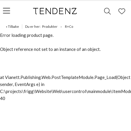
« Tilbake
Du er her:
Produkter
R+Co
Error loading product page.
Object reference not set to an instance of an object.
at Vianett.Publishing.Web.PostTemplateModule.Page_Load(Object
sender, EventArgs e) in
C:\projects\frigg\Website\Web\usercontrol\mainmodule\ItemModu
40