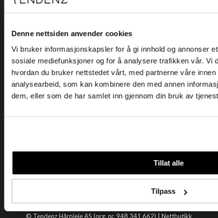
Kjøpsvilkår
Kontakt oss
Personvern
Denne nettsiden anvender cookies
Vi bruker informasjonskapsler for å gi innhold og annonser et 
Holtegata 26, 0355 Oslo
sosiale mediefunksjoner og for å analysere trafikken vår. Vi
Telefon: +47 22 92 50 00
hvordan du bruker nettstedet vårt, med partnerne våre innen
E-post:
kundeservice@tendenz.net
analysearbeid, som kan kombinere den med annen informasjon 
dem, eller som de har samlet inn gjennom din bruk av tjenes
Nyttige lenker
Datablad
Selgerportal
Åpenhetsloven
Tendenz
Tillat alle
Om oss
Blogg
Tilpass
Handle hos oss
© Tendenz Hårpleie AS (org. nr. 948 341 662) |
Nettbutikk