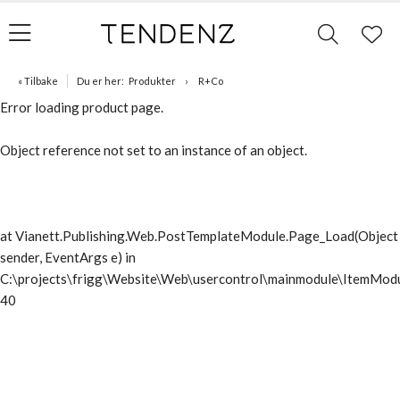
« Tilbake
Du er her:
Produkter
R+Co
Error loading product page.
Object reference not set to an instance of an object.
at Vianett.Publishing.Web.PostTemplateModule.Page_Load(Object
sender, EventArgs e) in
C:\projects\frigg\Website\Web\usercontrol\mainmodule\ItemModu
40