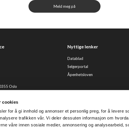
Meld meg på
ce
Nyttige lenker
Datablad
Selgerportal
Åpenhetsloven
 0355 Oslo
2 92 50 00
r cookies
ervice@tendenz.net
er for å gi innhold og annonser et personlig preg, for å levere s
© Te
nalysere trafikken vår. Vi deler dessuten informasjon om hvorda
nerne våre innen sosiale medier, annonsering og analysearbeid, 