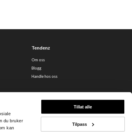
Tendenz
Om oss
Blogg
Handle hos oss
Tillat alle
osiale
ndenz Hårpleie AS (org. nr. 948 341 662) |
Nettbutikk levert av Kréatif
n du bruker
Tilpass
som kan