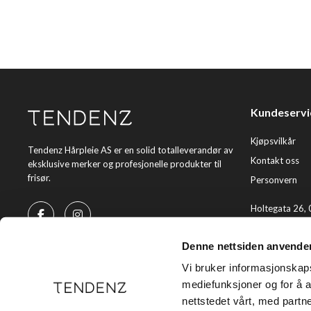
Kundeservi
Kjøpsvilkår
Tendenz Hårpleie AS er en solid totalleverandør av
Kontakt oss
eksklusive merker og profesjonelle produkter til
frisør.
Personvern
Holtegata 26,
Telefon: +47 2
Denne nettsiden anvende
E-post:
kundes
Vi bruker informasjonskapsl
mediefunksjoner og for å a
nettstedet vårt, med part