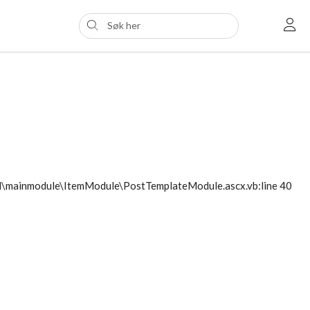
ol\mainmodule\ItemModule\PostTemplateModule.ascx.vb:line 40