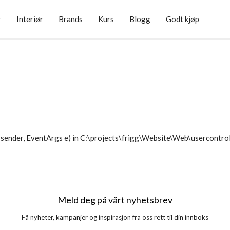
r
Interiør
Brands
Kurs
Blogg
Godt kjøp
sender, EventArgs e) in C:\projects\frigg\Website\Web\usercontr
Meld deg på vårt nyhetsbrev
Få nyheter, kampanjer og inspirasjon fra oss rett til din innboks