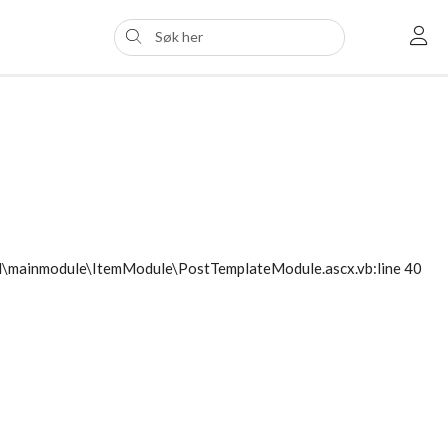
ol\mainmodule\ItemModule\PostTemplateModule.ascx.vb:line 40