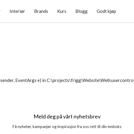
r
Interiør
Brands
Kurs
Blogg
Godt kjøp
sender, EventArgs e) in C:\projects\frigg\Website\Web\usercontr
Meld deg på vårt nyhetsbrev
Få nyheter, kampanjer og inspirasjon fra oss rett til din innboks