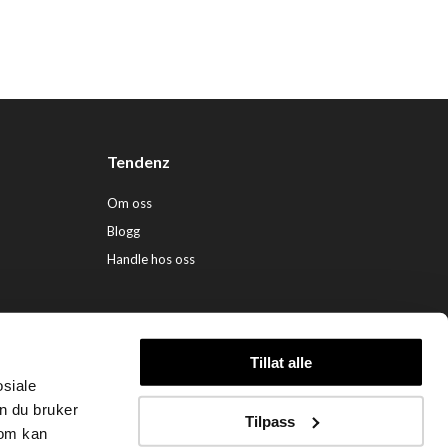
Tendenz
Om oss
Blogg
Handle hos oss
Tillat alle
osiale
ndenz Hårpleie AS (org. nr. 948 341 662) |
Nettbutikk levert av Kréatif
n du bruker
Tilpass
som kan