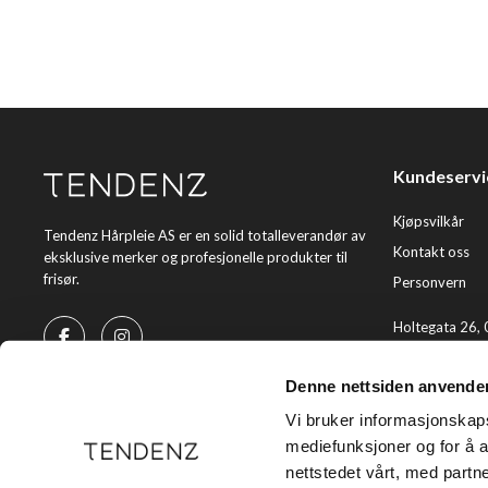
Kundeservi
Kjøpsvilkår
Tendenz Hårpleie AS er en solid totalleverandør av
Kontakt oss
eksklusive merker og profesjonelle produkter til
frisør.
Personvern
Holtegata 26,
Telefon: +47 2
Denne nettsiden anvende
E-post:
kundes
Vi bruker informasjonskapsl
mediefunksjoner og for å a
nettstedet vårt, med part