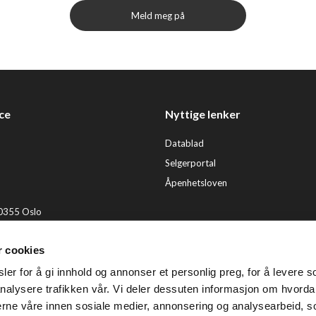
Meld meg på
ce
Nyttige lenker
Datablad
Selgerportal
Åpenhetsloven
 0355 Oslo
2 92 50 00
r cookies
ervice@tendenz.net
er for å gi innhold og annonser et personlig preg, for å levere s
© Te
nalysere trafikken vår. Vi deler dessuten informasjon om hvorda
nerne våre innen sosiale medier, annonsering og analysearbeid, 