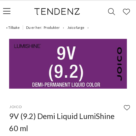
« Tilbake
Du er her:
Produkter
Joico farge
Item
1
JOICO
of
9V (9.2) Demi Liquid LumiShine
1
60 ml