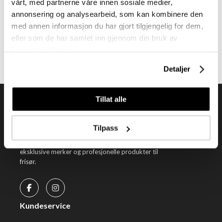
vårt, med partnerne våre innen sosiale medier,
Meld deg på vårt nyhetsbrev
annonsering og analysearbeid, som kan kombinere den
Få nyheter, kampanjer og inspirasjon fra oss rett til din innboks
med annen informasjon du har gjort tilgjengelig for dem,
eller som de har samlet inn gjennom din bruk av
Meld meg på
tjenestene deres.
Detaljer
Tillat alle
Tilpass
Tendenz Hårpleie AS er en solid totalleverandør av
eksklusive merker og profesjonelle produkter til
frisør.
Kundeservice