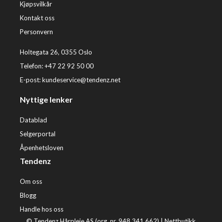
Kjøpsvilkår
Kontakt oss
Personvern
Holtegata 26, 0355 Oslo
Telefon: +47 22 92 50 00
E-post:
kundeservice@tendenz.net
Nyttige lenker
Datablad
Selgerportal
Åpenhetsloven
Tendenz
Om oss
Blogg
Handle hos oss
© Tendenz Hårpleie AS (org. nr. 948 341 662) |
Nettbutikk