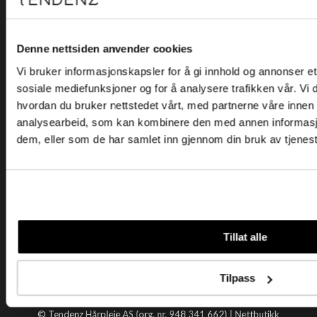
Kjøpsvilkår
Kontakt oss
Personvern
Denne nettsiden anvender cookies
Vi bruker informasjonskapsler for å gi innhold og annonser et 
Holtegata 26, 0355 Oslo
sosiale mediefunksjoner og for å analysere trafikken vår. Vi
Telefon: +47 22 92 50 00
hvordan du bruker nettstedet vårt, med partnerne våre innen
E-post:
kundeservice@tendenz.net
analysearbeid, som kan kombinere den med annen informasjon 
dem, eller som de har samlet inn gjennom din bruk av tjenes
Nyttige lenker
Datablad
Selgerportal
Åpenhetsloven
Tendenz
Tillat alle
Om oss
Blogg
Tilpass
Handle hos oss
© Tendenz Hårpleie AS (org. nr. 948 341 662) |
Nettbutikk