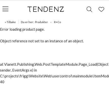
« Tilbake
Du er her:
Produkter
R+Co
Error loading product page.
Object reference not set to an instance of an object.
at Vianett.Publishing.Web.PostTemplateModule.Page_Load(Object
sender, EventArgs e) in
C:\projects\frigg\Website\Web\usercontrol\mainmodule\ItemModu
40