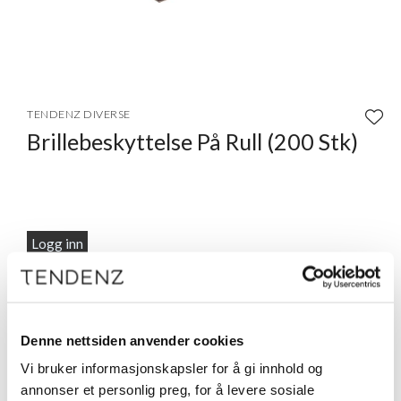
Item
1
TENDENZ DIVERSE
of
Brillebeskyttelse På Rull (200 Stk)
1
Logg inn
Beskrivelse
Beskytt brillene til dine kunder med brillestangbeskyttere!
Denne kommer på rull med 200stk beskyttere.
Denne nettsiden anvender cookies
Vi bruker informasjonskapsler for å gi innhold og
annonser et personlig preg, for å levere sosiale