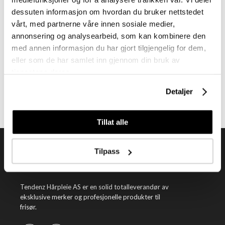
dessuten informasjon om hvordan du bruker nettstedet
vårt, med partnerne våre innen sosiale medier,
annonsering og analysearbeid, som kan kombinere den
Meld deg på vårt nyhetsbrev
med annen informasjon du har gjort tilgjengelig for dem,
eller som de har samlet inn gjennom din bruk av
Få nyheter, kampanjer og inspirasjon fra oss rett til din innboks
tjenestene deres.
Meld meg på
Detaljer
Tillat alle
Tilpass
Tendenz Hårpleie AS er en solid totalleverandør av
eksklusive merker og profesjonelle produkter til
frisør.