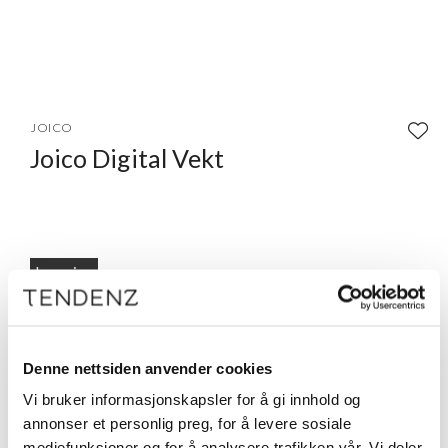
Item
1
JOICO
of
Joico Digital Vekt
1
Logg inn
Beskrivelse
Joico digital vekt i sølv.
Denne nettsiden anvender cookies
Vi bruker informasjonskapsler for å gi innhold og
annonser et personlig preg, for å levere sosiale
mediefunksjoner og for å analysere trafikken vår. Vi deler