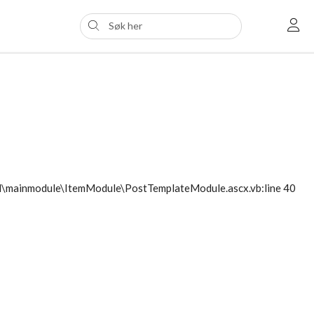
ol\mainmodule\ItemModule\PostTemplateModule.ascx.vb:line 40