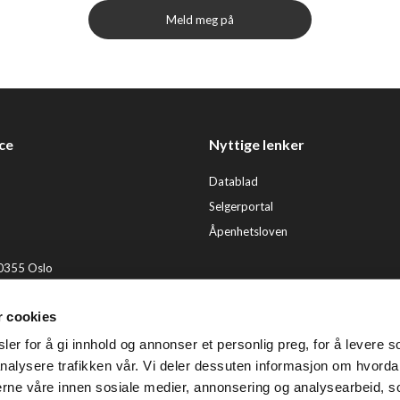
Meld meg på
ce
Nyttige lenker
Datablad
Selgerportal
Åpenhetsloven
 0355 Oslo
2 92 50 00
r cookies
ervice@tendenz.net
er for å gi innhold og annonser et personlig preg, for å levere s
© Te
nalysere trafikken vår. Vi deler dessuten informasjon om hvorda
nerne våre innen sosiale medier, annonsering og analysearbeid, 