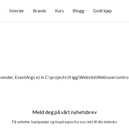
r
Interiør
Brands
Kurs
Blogg
Godt kjøp
sender, EventArgs e) in C:\projects\frigg\Website\Web\usercontr
Meld deg på vårt nyhetsbrev
Få nyheter, kampanjer og inspirasjon fra oss rett til din innboks