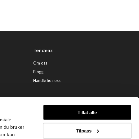
Tendenz
Om oss
Blogg
Handle hos oss
Tillat alle
osiale
ndenz Hårpleie AS (org. nr. 948 341 662) |
Nettbutikk levert av Kréatif
n du bruker
Tilpass
som kan