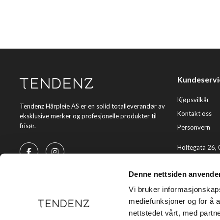
Kundeservi
Kjøpsvilkår
Tendenz Hårpleie AS er en solid totalleverandør av
Kontakt oss
eksklusive merker og profesjonelle produkter til
frisør.
Personvern
Holtegata 26,
Telefon: +47 2
Denne nettsiden anvende
E-post:
kundes
Vi bruker informasjonskapsl
mediefunksjoner og for å a
nettstedet vårt, med part