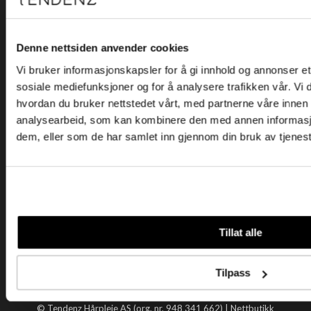
Kjøpsvilkår
Kontakt oss
Personvern
Denne nettsiden anvender cookies
Vi bruker informasjonskapsler for å gi innhold og annonser et 
Holtegata 26, 0355 Oslo
sosiale mediefunksjoner og for å analysere trafikken vår. Vi
Telefon: +47 22 92 50 00
hvordan du bruker nettstedet vårt, med partnerne våre innen
E-post:
kundeservice@tendenz.net
analysearbeid, som kan kombinere den med annen informasjon 
dem, eller som de har samlet inn gjennom din bruk av tjenes
Nyttige lenker
Datablad
Selgerportal
Åpenhetsloven
Tendenz
Tillat alle
Om oss
Blogg
Tilpass
Handle hos oss
© Tendenz Hårpleie AS (org. nr. 948 341 662) |
Nettbutikk