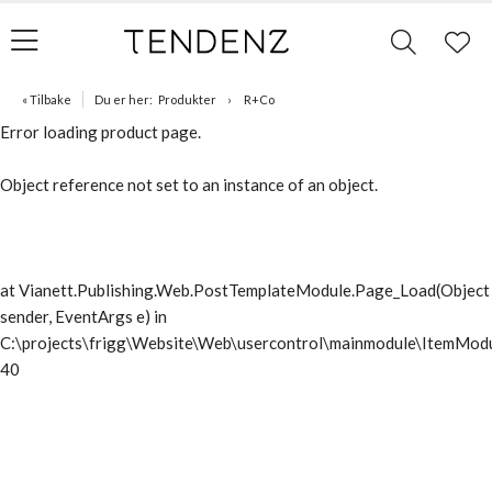
« Tilbake
Du er her:
Produkter
R+Co
Error loading product page.
Object reference not set to an instance of an object.
at Vianett.Publishing.Web.PostTemplateModule.Page_Load(Object
sender, EventArgs e) in
C:\projects\frigg\Website\Web\usercontrol\mainmodule\ItemModu
40