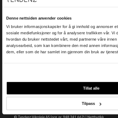
Kjøpsvilkår
Kontakt oss
Personvern
Denne nettsiden anvender cookies
Vi bruker informasjonskapsler for å gi innhold og annonser et 
Holtegata 26, 0355 Oslo
sosiale mediefunksjoner og for å analysere trafikken vår. Vi
Telefon: +47 22 92 50 00
hvordan du bruker nettstedet vårt, med partnerne våre innen
E-post:
kundeservice@tendenz.net
analysearbeid, som kan kombinere den med annen informasjon 
dem, eller som de har samlet inn gjennom din bruk av tjenes
Nyttige lenker
Datablad
Selgerportal
Åpenhetsloven
Tendenz
Tillat alle
Om oss
Blogg
Tilpass
Handle hos oss
© Tendenz Hårpleie AS (org. nr. 948 341 662) |
Nettbutikk