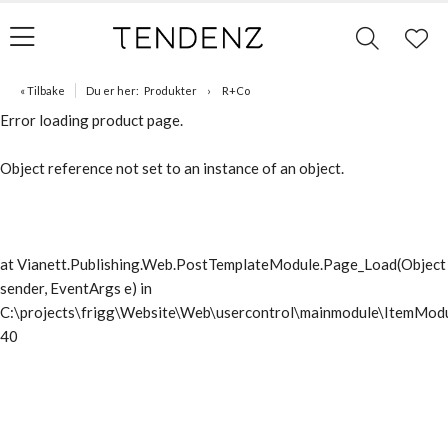
« Tilbake
Du er her:
Produkter
R+Co
Error loading product page.
Object reference not set to an instance of an object.
at Vianett.Publishing.Web.PostTemplateModule.Page_Load(Object
sender, EventArgs e) in
C:\projects\frigg\Website\Web\usercontrol\mainmodule\ItemModu
40