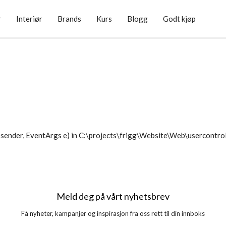
r
Interiør
Brands
Kurs
Blogg
Godt kjøp
sender, EventArgs e) in C:\projects\frigg\Website\Web\usercontr
Meld deg på vårt nyhetsbrev
Få nyheter, kampanjer og inspirasjon fra oss rett til din innboks