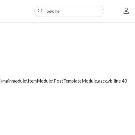
ol\mainmodule\ItemModule\PostTemplateModule.ascx.vb:line 40