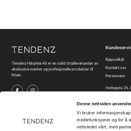
Kundeservi
Kjøpsvilkår
Tendenz Hårpleie AS er en solid totalleverandør av
Kontakt oss
eksklusive merker og profesjonelle produkter til
frisør.
Personvern
Holtegata 26,
Telefon: +47 2
Denne nettsiden anvende
E-post:
kundes
Vi bruker informasjonskapsl
mediefunksjoner og for å a
nettstedet vårt, med part