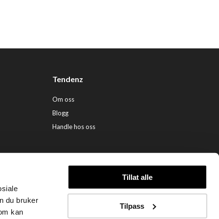
Tendenz
Om oss
Blogg
Handle hos oss
Tillat alle
osiale
ndenz Hårpleie AS (org. nr. 948 341 662) |
Nettbutikk levert av Kréatif
n du bruker
Tilpass
som kan