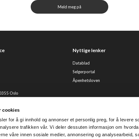
Meld meg på
ce
Nyttige lenker
Datablad
Selgerportal
Åpenhetsloven
 0355 Oslo
2 92 50 00
r cookies
ervice@tendenz.net
er for å gi innhold og annonser et personlig preg, for å levere s
© Te
nalysere trafikken vår. Vi deler dessuten informasjon om hvorda
nerne våre innen sosiale medier, annonsering og analysearbeid, 