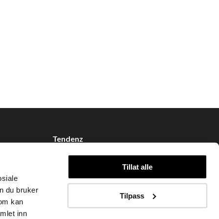
Tendenz
Om oss
Tillat alle
Blogg
osiale
Handle hos oss
n du bruker
Tilpass
som kan
mlet inn