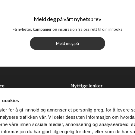
Meld deg på vårt nyhetsbrev
Få nyheter, kampanjer og inspirasjon fra oss rett til din innboks
Meld meg på
ce
Nyttige lenker
Datablad
r cookies
Selgerportal
er for å gi innhold og annonser et personlig preg, for å levere s
Åpenhetsloven
nalysere trafikken vår. Vi deler dessuten informasjon om hvorda
nerne våre innen sosiale medier, annonsering og analysearbeid, 
 0355 Oslo
formasjon du har gjort tilgjengelig for dem, eller som de har sa