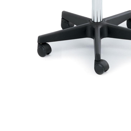
Item
1
of
1