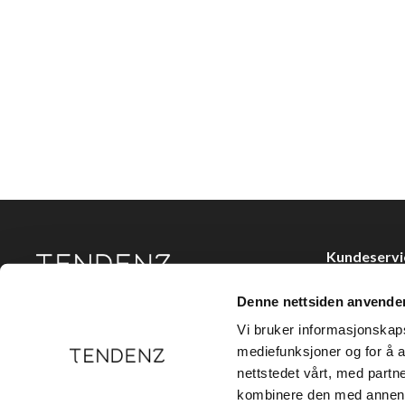
Kundeservi
Kjøpsvilkår
Denne nettsiden anvende
Tendenz Hårpleie AS er en solid totalleverandør av
Kontakt oss
eksklusive merker og profesjonelle produkter til
Vi bruker informasjonskapsl
frisør.
Personvern
mediefunksjoner og for å a
nettstedet vårt, med part
Holtegata 26,
kombinere den med annen in