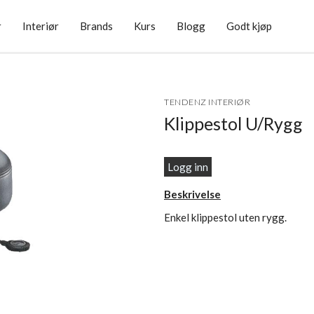
r
Interiør
Brands
Kurs
Blogg
Godt kjøp
TENDENZ INTERIØR
Klippestol U/Rygg
Logg inn
Beskrivelse
Enkel klippestol uten rygg.