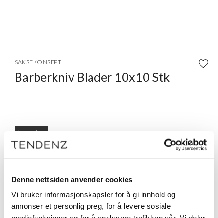
Item
1
SAKSEKONSEPT
of
Barberkniv Blader 10x10 Stk
1
Logg inn
Beskrivelse
Barberblader til barberkniv med plasthåndtak.
Denne nettsiden anvender cookies
Vi bruker informasjonskapsler for å gi innhold og
annonser et personlig preg, for å levere sosiale
mediefunksjoner og for å analysere trafikken vår. Vi deler