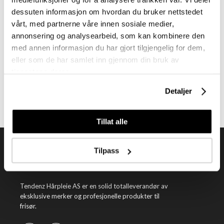
dessuten informasjon om hvordan du bruker nettstedet
vårt, med partnerne våre innen sosiale medier,
annonsering og analysearbeid, som kan kombinere den
Meld deg på vårt nyhetsbrev
med annen informasjon du har gjort tilgjengelig for dem,
eller som de har samlet inn gjennom din bruk av
Få nyheter, kampanjer og inspirasjon fra oss rett til din innboks
tjenestene deres.
Meld meg på
Detaljer
Tillat alle
Tilpass
Tendenz Hårpleie AS er en solid totalleverandør av
eksklusive merker og profesjonelle produkter til
frisør.