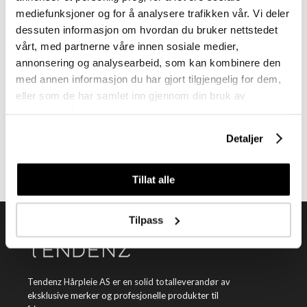
mediefunksjoner og for å analysere trafikken vår. Vi deler
dessuten informasjon om hvordan du bruker nettstedet
vårt, med partnerne våre innen sosiale medier,
annonsering og analysearbeid, som kan kombinere den
med annen informasjon du har gjort tilgjengelig for dem,
Meld deg på vårt nyhetsbrev
eller som de har samlet inn gjennom din bruk av
tjenestene deres.
Få nyheter, kampanjer og inspirasjon fra oss rett til din innboks
Detaljer
Meld meg på
Tillat alle
Tilpass
Tendenz Hårpleie AS er en solid totalleverandør av
eksklusive merker og profesjonelle produkter til