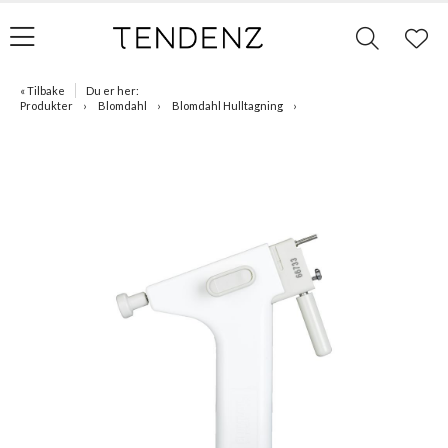
« Tilbake
Du er her:
Produkter
Blomdahl
Blomdahl Hulltagning