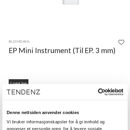
Item
1
BLOMDAHL
of
EP Mini Instrument (Til EP. 3 mm)
1
Logg inn
Beskrivelse
Ear Piercing Instrument Mini. For ørehull med Ø 3mm
innskytingsøredobb.
Denne nettsiden anvender cookies
Vi bruker informasjonskapsler for å gi innhold og
annonser et personlig preg, for å levere sosiale