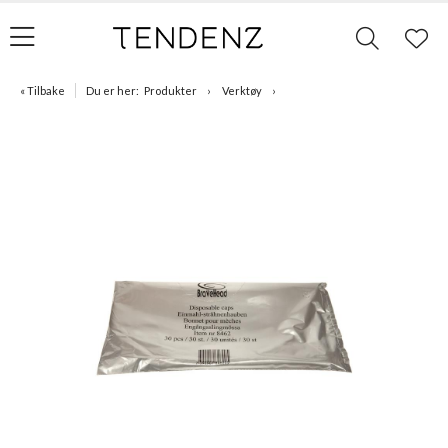
« Tilbake
Du er her:
Produkter
Verktøy