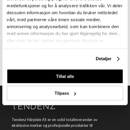
mediefunksjoner og for å analysere trafikken vår. Vi deler
dessuten informasjon om hvordan du bruker nettstedet
vårt, med partnerne våre innen sosiale medier,
annonsering og analysearbeid, som kan kombinere den
med annen informasjon du har gjort tilgjengelig for dem,
Meld deg på vårt nyhetsbrev
eller som de har samlet inn gjennom din bruk av
tjenestene deres.
Få nyheter, kampanjer og inspirasjon fra oss rett til din innboks
Detaljer
Meld meg på
Tillat alle
Tilpass
Tendenz Hårpleie AS er en solid totalleverandør av
eksklusive merker og profesjonelle produkter til