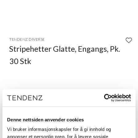
Item
1
TENDENZ DIVERSE
of
Stripehetter Glatte, Engangs, Pk.
1
30 Stk
Logg inn
Beskrivelse
Engangs stripehetter, glatte. 30 stk pr pkn.
Denne nettsiden anvender cookies
Vi bruker informasjonskapsler for å gi innhold og
annonser et personlig preg, for å levere sosiale