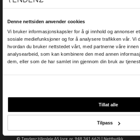
Kjøpsvilkår
Kontakt oss
Personvern
Denne nettsiden anvender cookies
Vi bruker informasjonskapsler for å gi innhold og annonser et 
Holtegata 26, 0355 Oslo
sosiale mediefunksjoner og for å analysere trafikken vår. Vi
Telefon: +47 22 92 50 00
hvordan du bruker nettstedet vårt, med partnerne våre innen
E-post:
kundeservice@tendenz.net
analysearbeid, som kan kombinere den med annen informasjon 
dem, eller som de har samlet inn gjennom din bruk av tjenes
Nyttige lenker
Datablad
Selgerportal
Åpenhetsloven
Tendenz
Tillat alle
Om oss
Blogg
Tilpass
Handle hos oss
© Tendenz Hårpleie AS (org. nr. 948 341 662) |
Nettbutikk