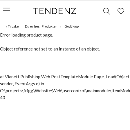
« Tilbake
Du er her:
Produkter
Godt kjøp
Error loading product page.
Object reference not set to an instance of an object.
at Vianett.Publishing.Web.PostTemplateModule.Page_Load(Object
sender, EventArgs e) in
C:\projects\frigg\Website\Web\usercontrol\mainmodule\ItemModu
40