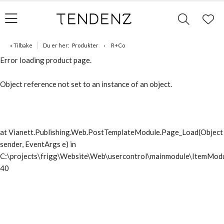
« Tilbake
Du er her:
Produkter
R+Co
Error loading product page.
Object reference not set to an instance of an object.
at Vianett.Publishing.Web.PostTemplateModule.Page_Load(Object
sender, EventArgs e) in
C:\projects\frigg\Website\Web\usercontrol\mainmodule\ItemModu
40