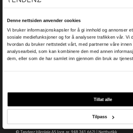
Kjøpsvilkår
Kontakt oss
Personvern
Denne nettsiden anvender cookies
Vi bruker informasjonskapsler for å gi innhold og annonser et 
Holtegata 26, 0355 Oslo
sosiale mediefunksjoner og for å analysere trafikken vår. Vi
Telefon: +47 22 92 50 00
hvordan du bruker nettstedet vårt, med partnerne våre innen
E-post:
kundeservice@tendenz.net
analysearbeid, som kan kombinere den med annen informasjon 
dem, eller som de har samlet inn gjennom din bruk av tjenes
Nyttige lenker
Datablad
Selgerportal
Åpenhetsloven
Tendenz
Tillat alle
Om oss
Blogg
Tilpass
Handle hos oss
© Tendenz Hårpleie AS (org. nr. 948 341 662) |
Nettbutikk