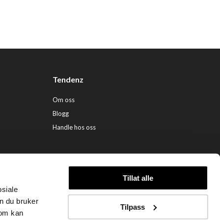
Tendenz
Om oss
Blogg
Handle hos oss
Tillat alle
osiale
ndenz Hårpleie AS (org. nr. 948 341 662) |
Nettbutikk levert av Kréatif
n du bruker
Tilpass
som kan