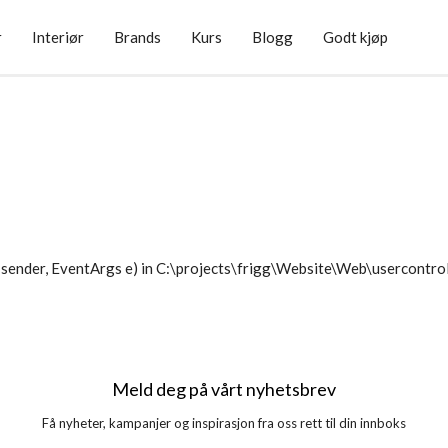
r
Interiør
Brands
Kurs
Blogg
Godt kjøp
sender, EventArgs e) in C:\projects\frigg\Website\Web\usercontr
Meld deg på vårt nyhetsbrev
Få nyheter, kampanjer og inspirasjon fra oss rett til din innboks