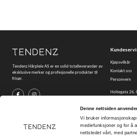
Kundeservi
Kjøpsvilkår
Tendenz Hårpleie AS er en solid totalleverandør av
Kontakt oss
eksklusive merker og profesjonelle produkter til
frisør.
Personvern
Holtegata 26,
Telefon: +47 2
Denne nettsiden anvende
E-post:
kundes
Vi bruker informasjonskapsl
mediefunksjoner og for å a
nettstedet vårt, med part