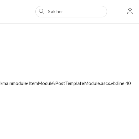
ol\mainmodule\ItemModule\PostTemplateModule.ascx.vb:line 40