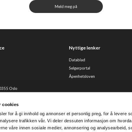
Meld meg på
ce
Nyttige lenker
Datablad
Selgerportal
Åpenhetsloven
 0355 Oslo
2 92 50 00
r cookies
ervice@tendenz.net
er for å gi innhold og annonser et personlig preg, for å levere s
© Te
nalysere trafikken vår. Vi deler dessuten informasjon om hvorda
nerne våre innen sosiale medier, annonsering og analysearbeid, 