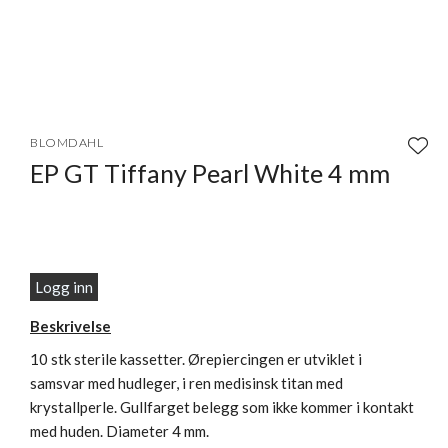
Item
1
BLOMDAHL
of
EP GT Tiffany Pearl White 4 mm
1
Logg inn
Beskrivelse
10 stk sterile kassetter. Ørepiercingen er utviklet i
samsvar med hudleger, i ren medisinsk titan med
krystallperle. Gullfarget belegg som ikke kommer i kontakt
med huden. Diameter 4 mm.