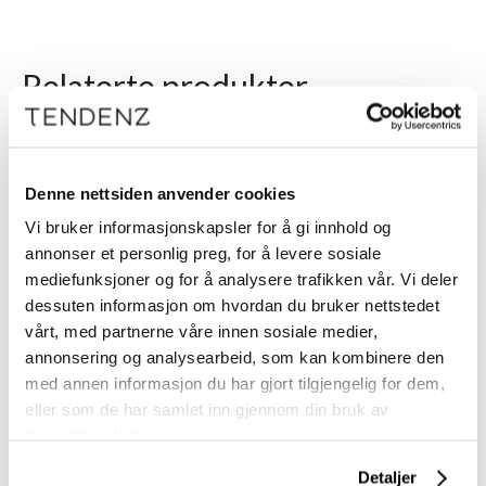
Relaterte produkter
Denne nettsiden anvender cookies
Vi bruker informasjonskapsler for å gi innhold og
annonser et personlig preg, for å levere sosiale
mediefunksjoner og for å analysere trafikken vår. Vi deler
dessuten informasjon om hvordan du bruker nettstedet
vårt, med partnerne våre innen sosiale medier,
annonsering og analysearbeid, som kan kombinere den
BLOMDAHL
med annen informasjon du har gjort tilgjengelig for dem,
Piercing Aftercare 16
eller som de har samlet inn gjennom din bruk av
PK À 24 PR. PK
tjenestene deres.
Detaljer