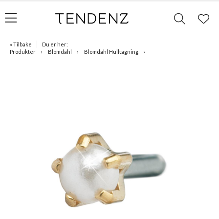
« Tilbake
Du er her:
Produkter
Blomdahl
Blomdahl Hulltagning