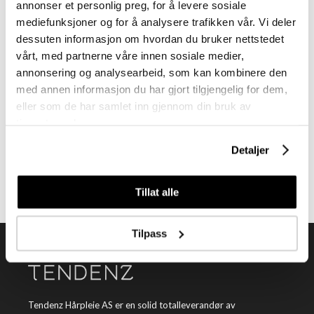
annonser et personlig preg, for å levere sosiale
mediefunksjoner og for å analysere trafikken vår. Vi deler
dessuten informasjon om hvordan du bruker nettstedet
vårt, med partnerne våre innen sosiale medier,
annonsering og analysearbeid, som kan kombinere den
med annen informasjon du har gjort tilgjengelig for dem,
eller som de har samlet inn gjennom din bruk av
Meld deg på vårt nyhetsbrev
tjenestene deres.
Få nyheter, kampanjer og inspirasjon fra oss rett til din innboks
Detaljer
Meld meg på
Tillat alle
Tilpass
Tendenz Hårpleie AS er en solid totalleverandør av