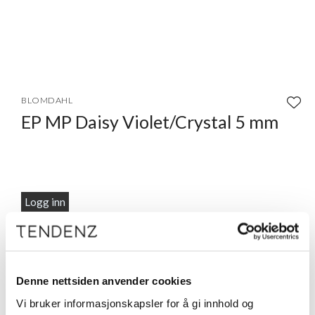
Item
1
BLOMDAHL
of
EP MP Daisy Violet/Crystal 5 mm
1
Logg inn
Beskrivelse
10 stk sterile kassetter. Ørepiercingen er utviklet i
samsvar med hudleger, i ren medisinsk plast med krystaller.
Denne nettsiden anvender cookies
Diameter 5 mm.
Vi bruker informasjonskapsler for å gi innhold og