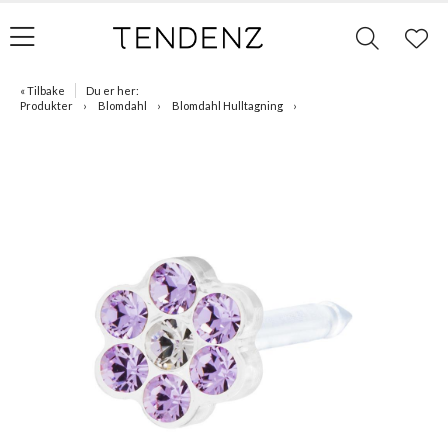
« Tilbake
Du er her:
Produkter
Blomdahl
Blomdahl Hulltagning