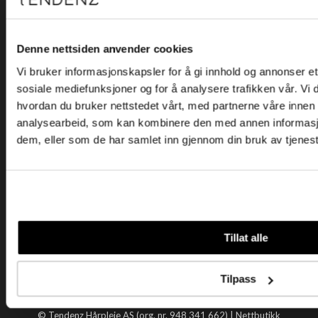
Kjøpsvilkår
Kontakt oss
Personvern
Denne nettsiden anvender cookies
Vi bruker informasjonskapsler for å gi innhold og annonser et 
Holtegata 26, 0355 Oslo
sosiale mediefunksjoner og for å analysere trafikken vår. Vi
Telefon: +47 22 92 50 00
hvordan du bruker nettstedet vårt, med partnerne våre innen
E-post:
kundeservice@tendenz.net
analysearbeid, som kan kombinere den med annen informasjon 
dem, eller som de har samlet inn gjennom din bruk av tjenes
Nyttige lenker
Datablad
Selgerportal
Åpenhetsloven
Tendenz
Tillat alle
Om oss
Blogg
Tilpass
Handle hos oss
© Tendenz Hårpleie AS (org. nr. 948 341 662) |
Nettbutikk