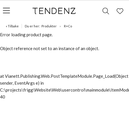
« Tilbake
Du er her:
Produkter
R+Co
Error loading product page.
Object reference not set to an instance of an object.
at Vianett.Publishing.Web.PostTemplateModule.Page_Load(Object
sender, EventArgs e) in
C:\projects\frigg\Website\Web\usercontrol\mainmodule\ItemModu
40