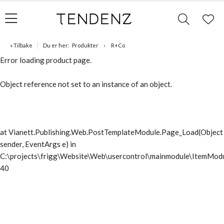
« Tilbake
Du er her:
Produkter
R+Co
Error loading product page.
Object reference not set to an instance of an object.
at Vianett.Publishing.Web.PostTemplateModule.Page_Load(Object
sender, EventArgs e) in
C:\projects\frigg\Website\Web\usercontrol\mainmodule\ItemModu
40