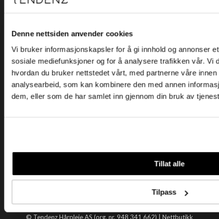
Kjøpsvilkår
Kontakt oss
Personvern
Denne nettsiden anvender cookies
Vi bruker informasjonskapsler for å gi innhold og annonser et 
Holtegata 26, 0355 Oslo
sosiale mediefunksjoner og for å analysere trafikken vår. Vi
Telefon: +47 22 92 50 00
hvordan du bruker nettstedet vårt, med partnerne våre innen
E-post:
kundeservice@tendenz.net
analysearbeid, som kan kombinere den med annen informasjon 
dem, eller som de har samlet inn gjennom din bruk av tjenes
Nyttige lenker
Datablad
Selgerportal
Åpenhetsloven
Tendenz
Tillat alle
Om oss
Blogg
Tilpass
Handle hos oss
© Tendenz Hårpleie AS (org. nr. 948 341 662) |
Nettbutikk