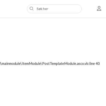
ol\mainmodule\ItemModule\PostTemplateModule.ascx.vb:line 40