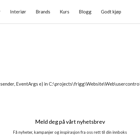
r
Interiør
Brands
Kurs
Blogg
Godt kjøp
sender, EventArgs e) in C:\projects\frigg\Website\Web\usercontr
Meld deg på vårt nyhetsbrev
Få nyheter, kampanjer og inspirasjon fra oss rett til din innboks