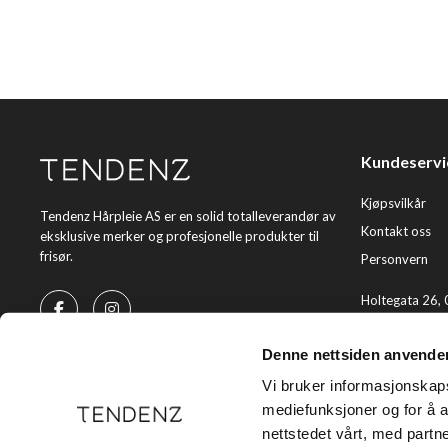
Kundeservi
Kjøpsvilkår
Tendenz Hårpleie AS er en solid totalleverandør av
Kontakt oss
eksklusive merker og profesjonelle produkter til
frisør.
Personvern
Holtegata 26,
Telefon: +47 2
Denne nettsiden anvende
E-post:
kundes
Vi bruker informasjonskapsl
mediefunksjoner og for å a
nettstedet vårt, med part