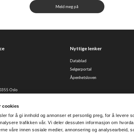
Meld meg på
ce
Nyttige lenker
Datablad
Selgerportal
Åpenhetsloven
 0355 Oslo
2 92 50 00
r cookies
ervice@tendenz.net
er for å gi innhold og annonser et personlig preg, for å levere s
© Te
nalysere trafikken vår. Vi deler dessuten informasjon om hvorda
nerne våre innen sosiale medier, annonsering og analysearbeid, 