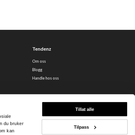
Tendenz
Om oss
Blogg
Handle hos oss
Tillat alle
osiale
ndenz Hårpleie AS (org. nr. 948 341 662) |
Nettbutikk levert av Kréatif
n du bruker
Tilpass
som kan