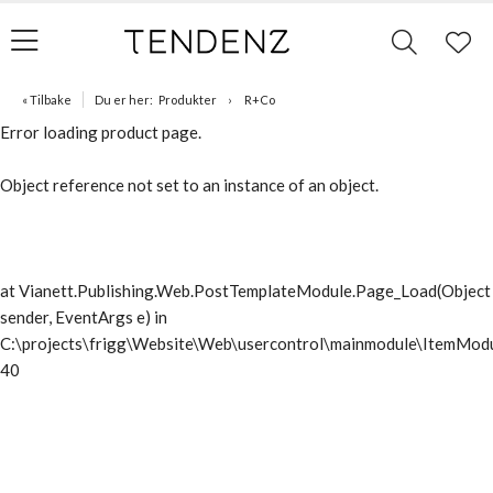
« Tilbake
Du er her:
Produkter
R+Co
Error loading product page.
Object reference not set to an instance of an object.
at Vianett.Publishing.Web.PostTemplateModule.Page_Load(Object
sender, EventArgs e) in
C:\projects\frigg\Website\Web\usercontrol\mainmodule\ItemModu
40