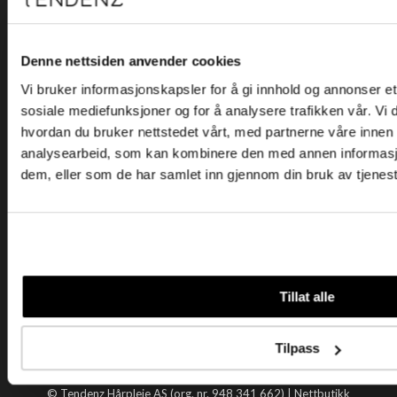
Kjøpsvilkår
Kontakt oss
Personvern
Denne nettsiden anvender cookies
Vi bruker informasjonskapsler for å gi innhold og annonser et 
Holtegata 26, 0355 Oslo
sosiale mediefunksjoner og for å analysere trafikken vår. Vi
Telefon: +47 22 92 50 00
hvordan du bruker nettstedet vårt, med partnerne våre innen
E-post:
kundeservice@tendenz.net
analysearbeid, som kan kombinere den med annen informasjon 
dem, eller som de har samlet inn gjennom din bruk av tjenes
Nyttige lenker
Datablad
Selgerportal
Åpenhetsloven
Tendenz
Tillat alle
Om oss
Blogg
Tilpass
Handle hos oss
© Tendenz Hårpleie AS (org. nr. 948 341 662) |
Nettbutikk