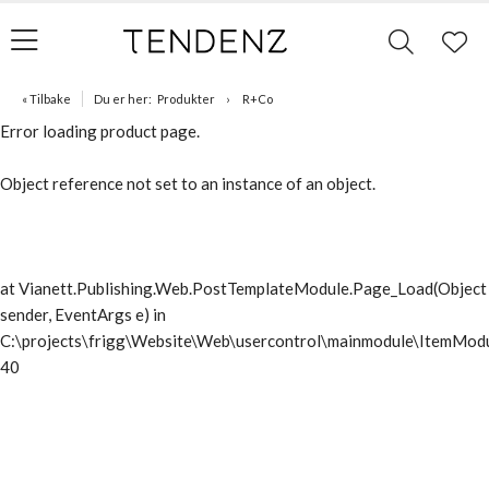
« Tilbake
Du er her:
Produkter
R+Co
Error loading product page.
Object reference not set to an instance of an object.
at Vianett.Publishing.Web.PostTemplateModule.Page_Load(Object
sender, EventArgs e) in
C:\projects\frigg\Website\Web\usercontrol\mainmodule\ItemModu
40