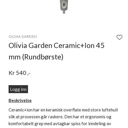
Item
1
OLIVIA GARDEN
of
Olivia Garden Ceramic+Ion 45
1
mm (Rundbørste)
Kr
540
,-
Logg inn
Beskrivelse
Ceramic+ion har en keramisk overflate med store luftehull
slik at prosessen går raskere. Den har et ergonomis og
komfortabelt grep med avtagbar spiss for inndeling av