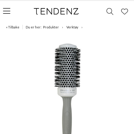
« Tilbake
Du er her:
Produkter
Verktøy