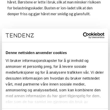
håret. Børstene er lette i bruk, slik at man minsker risikoen
for belastningsskader. Busten er ion-ladet slik at den
demper friss og gjør håret mer smidig og glansfullt.
Relaterte produkter
Denne nettsiden anvender cookies
Vi bruker informasjonskapsler for å gi innhold og
annonser et personlig preg, for å levere sosiale
mediefunksjoner og for å analysere trafikken vår. Vi deler
dessuten informasjon om hvordan du bruker nettstedet
vårt, med partnerne våre innen sosiale medier,
annonsering og analysearbeid, som kan kombinere den
med annen informasjon du har gjort tilgjengelig for dem,
TENDENZ DIVERSE
Framar Brush Cleaner
eller som de har samlet inn gjennom din bruk av
(Børsterenser)
Stylance Børsterenser
tjenestene deres.