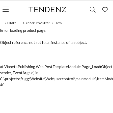
« Tilbake
Du er her:
Produkter
KMS
Error loading product page.
Object reference not set to an instance of an object.
at Vianett.Publishing.Web.PostTemplateModule.Page_Load(Object
sender, EventArgs e) in
C:\projects\frigg\Website\Web\usercontrol\mainmodule\ItemModu
40