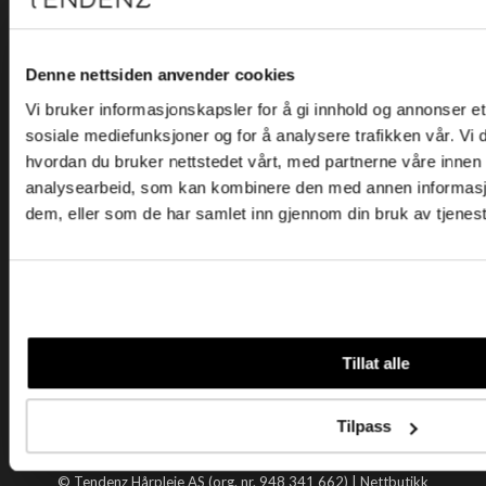
Kjøpsvilkår
Kontakt oss
Personvern
Denne nettsiden anvender cookies
Vi bruker informasjonskapsler for å gi innhold og annonser et 
Holtegata 26, 0355 Oslo
sosiale mediefunksjoner og for å analysere trafikken vår. Vi
Telefon: +47 22 92 50 00
hvordan du bruker nettstedet vårt, med partnerne våre innen
E-post:
kundeservice@tendenz.net
analysearbeid, som kan kombinere den med annen informasjon 
dem, eller som de har samlet inn gjennom din bruk av tjenes
Nyttige lenker
Datablad
Selgerportal
Åpenhetsloven
Tendenz
Tillat alle
Om oss
Blogg
Tilpass
Handle hos oss
© Tendenz Hårpleie AS (org. nr. 948 341 662) |
Nettbutikk