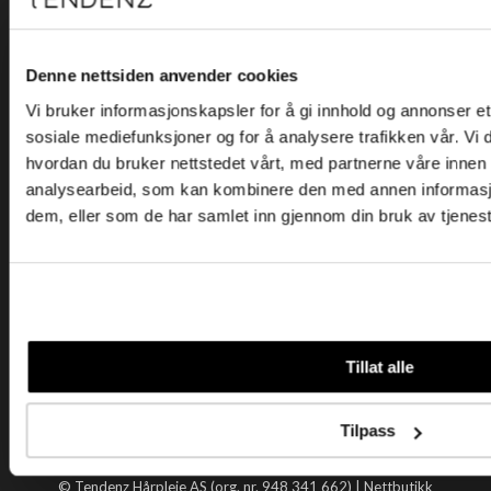
Kjøpsvilkår
Kontakt oss
Personvern
Denne nettsiden anvender cookies
Vi bruker informasjonskapsler for å gi innhold og annonser et 
Holtegata 26, 0355 Oslo
sosiale mediefunksjoner og for å analysere trafikken vår. Vi
Telefon: +47 22 92 50 00
hvordan du bruker nettstedet vårt, med partnerne våre innen
E-post:
kundeservice@tendenz.net
analysearbeid, som kan kombinere den med annen informasjon 
dem, eller som de har samlet inn gjennom din bruk av tjenes
Nyttige lenker
Datablad
Selgerportal
Åpenhetsloven
Tendenz
Tillat alle
Om oss
Blogg
Tilpass
Handle hos oss
© Tendenz Hårpleie AS (org. nr. 948 341 662) |
Nettbutikk