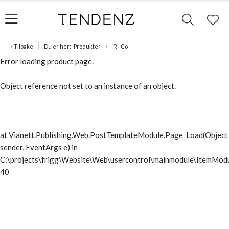
« Tilbake
Du er her:
Produkter
R+Co
Error loading product page.
Object reference not set to an instance of an object.
at Vianett.Publishing.Web.PostTemplateModule.Page_Load(Object
sender, EventArgs e) in
C:\projects\frigg\Website\Web\usercontrol\mainmodule\ItemModu
40